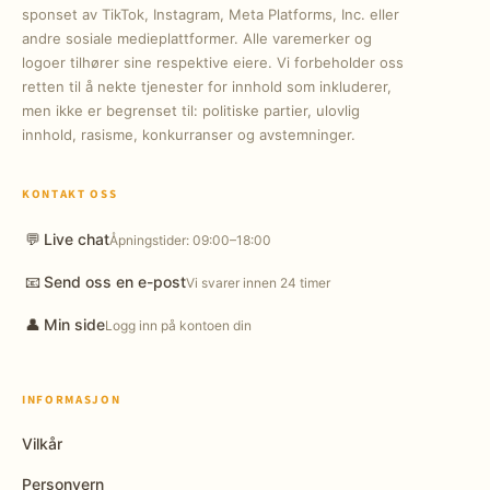
sponset av TikTok, Instagram, Meta Platforms, Inc. eller
andre sosiale medieplattformer. Alle varemerker og
logoer tilhører sine respektive eiere. Vi forbeholder oss
retten til å nekte tjenester for innhold som inkluderer,
men ikke er begrenset til: politiske partier, ulovlig
innhold, rasisme, konkurranser og avstemninger.
KONTAKT OSS
💬
Live chat
Åpningstider: 09:00–18:00
📧
Send oss en e-post
Vi svarer innen 24 timer
👤
Min side
Logg inn på kontoen din
INFORMASJON
Vilkår
Personvern