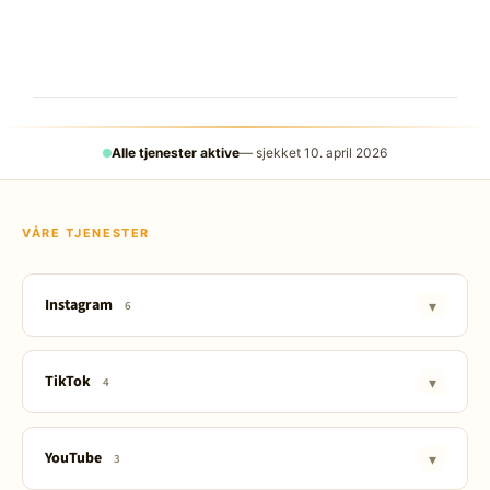
Alle tjenester aktive
— sjekket 10. april 2026
VÅRE TJENESTER
Instagram
▾
6
IG Growth 📈
TikTok
▾
4
Følgere
Følgere
Likes (enkeltbilde)
YouTube
▾
3
Likes