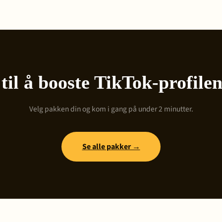
til å booste TikTok-profile
Velg pakken din og kom i gang på under 2 minutter.
Se alle pakker →