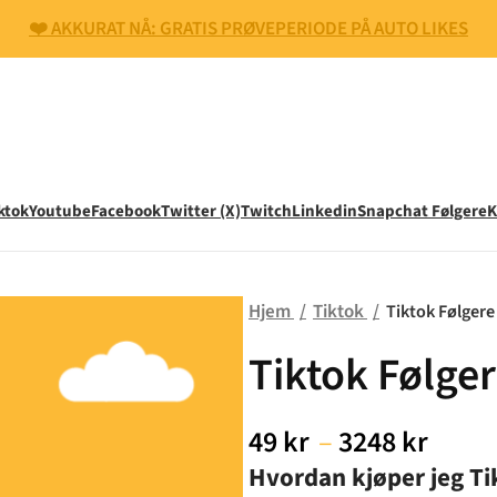
❤️ AKKURAT NÅ: GRATIS PRØVEPERIODE PÅ AUTO LIKES
ktok
Youtube
Facebook
Twitter (X)
Twitch
Linkedin
Snapchat Følgere
K
Hjem
Tiktok
Tiktok Følgere
Tiktok Følge
49
kr
–
3248
kr
Hvordan kjøper jeg Ti