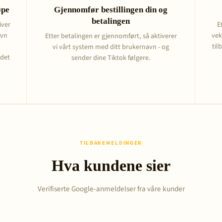
øpe
Gjennomfør bestillingen din og
betalingen
iver
E
avn
vek
Etter betalingen er gjennomført, så aktiverer
til
vi vårt system med ditt brukernavn - og
 det
sender dine Tiktok følgere.
TILBAKEMELDINGER
Hva kundene sier
Verifiserte Google-anmeldelser fra våre kunder