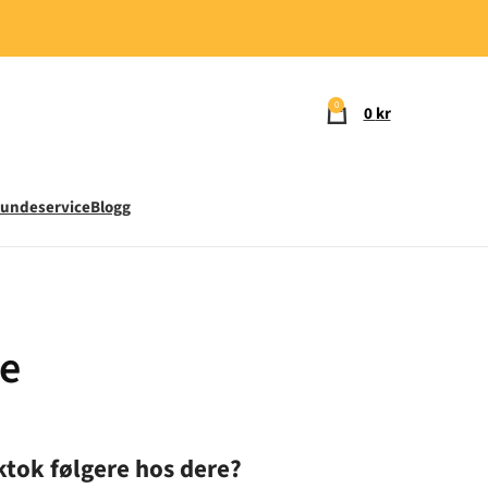
0
0
kr
undeservice
Blogg
re
ktok følgere hos dere?