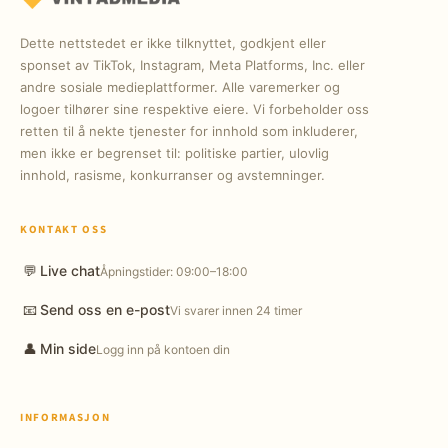
Dette nettstedet er ikke tilknyttet, godkjent eller
sponset av TikTok, Instagram, Meta Platforms, Inc. eller
andre sosiale medieplattformer. Alle varemerker og
logoer tilhører sine respektive eiere. Vi forbeholder oss
retten til å nekte tjenester for innhold som inkluderer,
men ikke er begrenset til: politiske partier, ulovlig
innhold, rasisme, konkurranser og avstemninger.
KONTAKT OSS
💬
Live chat
Åpningstider: 09:00–18:00
📧
Send oss en e-post
Vi svarer innen 24 timer
👤
Min side
Logg inn på kontoen din
INFORMASJON