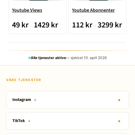
Youtube Views
Youtube Abonnenter
49
kr
1429
kr
112
kr
3299
kr
–
–
Alle tjenester aktive
— sjekket 10. april 2026
VÅRE TJENESTER
Instagram
▾
6
IG Growth 📈
TikTok
▾
4
Følgere