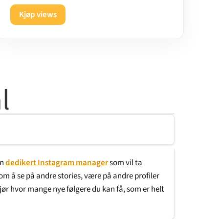
Kjøp views
l
en
dedikert Instagram manager
som vil ta
som å se på andre stories, være på andre profiler
jør hvor mange nye følgere du kan få, som er helt