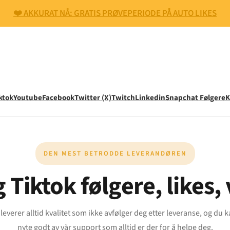
❤️ AKKURAT NÅ: GRATIS PRØVEPERIODE PÅ AUTO LIKES
ktok
Youtube
Facebook
Twitter (X)
Twitch
Linkedin
Snapchat Følgere
K
DEN MEST BETRODDE LEVERANDØREN
 Tiktok følgere, likes
 leverer alltid kvalitet som ikke avfølger deg etter leveranse, og du 
nyte godt av vår support som alltid er der for å helpe deg.