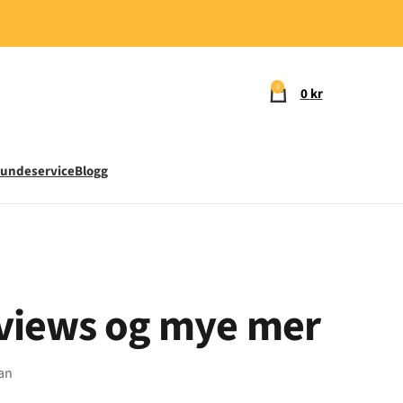
0
0
kr
undeservice
Blogg
, views og mye mer
kan