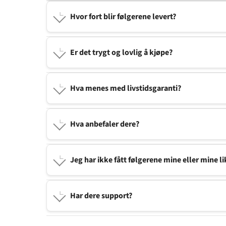
Hvor fort blir følgerene levert?
Er det trygt og lovlig å kjøpe?
Hva menes med livstidsgaranti?
Hva anbefaler dere?
Jeg har ikke fått følgerene mine eller mine li
Har dere support?