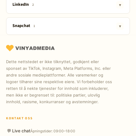
Retweets
LinkedIn
▾
2
Viewers (Seere)
Følgere
Snapchat
▾
1
Likes
Følgere
Dette nettstedet er ikke tilknyttet, godkjent eller
sponset av TikTok, Instagram, Meta Platforms, Inc. eller
andre sosiale medieplattformer. Alle varemerker og
logoer tilhører sine respektive eiere. Vi forbeholder oss
retten til å nekte tjenester for innhold som inkluderer,
men ikke er begrenset til: politiske partier, ulovlig
innhold, rasisme, konkurranser og avstemninger.
KONTAKT OSS
💬
Live chat
Åpningstider: 09:00–18:00