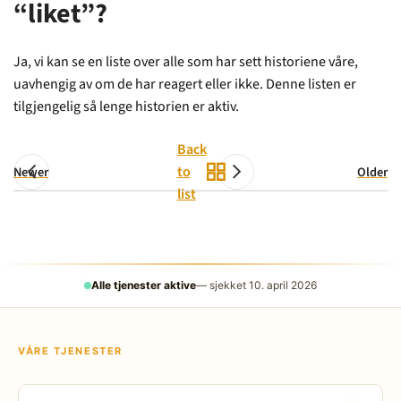
“liket”?
Ja, vi kan se en liste over alle som har sett historiene våre,
uavhengig av om de har reagert eller ikke. Denne listen er
tilgjengelig så lenge historien er aktiv.
Back
to
Newer
Older
list
Alle tjenester aktive
— sjekket 10. april 2026
VÅRE TJENESTER