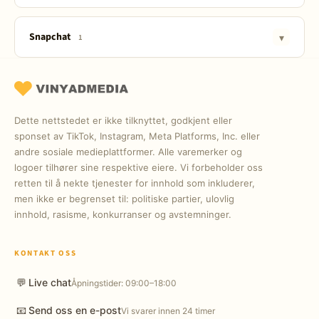
Viewers (Seere)
Følgere
Snapchat
▾
1
Likes
Følgere
Dette nettstedet er ikke tilknyttet, godkjent eller
sponset av TikTok, Instagram, Meta Platforms, Inc. eller
andre sosiale medieplattformer. Alle varemerker og
logoer tilhører sine respektive eiere. Vi forbeholder oss
retten til å nekte tjenester for innhold som inkluderer,
men ikke er begrenset til: politiske partier, ulovlig
innhold, rasisme, konkurranser og avstemninger.
KONTAKT OSS
💬
Live chat
Åpningstider: 09:00–18:00
📧
Send oss en e-post
Vi svarer innen 24 timer