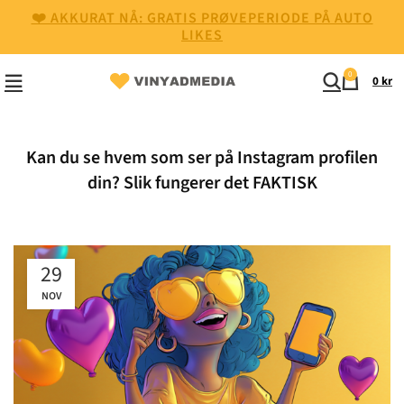
❤️ AKKURAT NÅ: GRATIS PRØVEPERIODE PÅ AUTO
LIKES
0
0
kr
Kan du se hvem som ser på Instagram profilen
din? Slik fungerer det FAKTISK
29
NOV